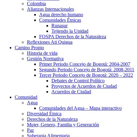
Colombia
Alianzas Internacionales
Agua derecho humano
Comunidades Étnicas
Runasur
Tejiendo la Unidad
FOSPA Derechos de la Naturaleza
Reflexiones Ati Quigua
Camino Propio
Historia de vida
Gestión Normativa
Primer Periodo Concejo de Bogotá: 2004-2007
Segundo Periodo Concejo de Bogotá: 2008-2011
Tercer Periodo Concejo de Bogotá: 2020 – 2022
Debates de Control Político
Proyectos de Acuerdos de Ciudad
Acuerdos de Ciudad
Comunidad
Agua
Comunidades del Agua – Mapa interactivo
Diversidad Étnica
Derechos de la Naturaleza
Mujer, Genero, Familia y Generación
Paz
Soberania Alimentaria